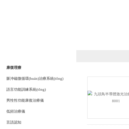
產(chǎn)品列表
PRODUCTS LIST
康復理療
脈沖磁微循環(huán)治療系統(tǒng)
語言功能訓練系統(tǒng)
男性性功能康復治療儀
低頻治療儀
言語認知