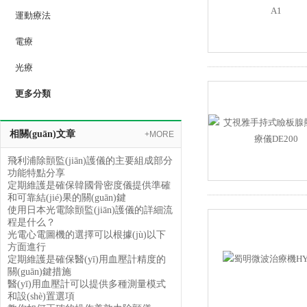
運動療法
電療
光療
更多分類
相關(guān)文章
+MORE
飛利浦除顫監(jiān)護儀的主要組成部分
功能特點分享
定期維護是確保韓國骨密度儀提供準確
和可靠結(jié)果的關(guān)鍵
使用日本光電除顫監(jiān)護儀的詳細流
程是什么？
光電心電圖機的選擇可以根據(jù)以下
方面進行
定期維護是確保醫(yī)用血壓計精度的
關(guān)鍵措施
醫(yī)用血壓計可以提供多種測量模式
和設(shè)置選項